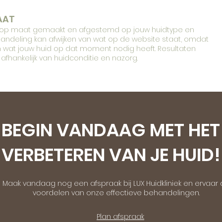
AAT
n op maat gemaakt en afgestemd op jouw huidtype en
handeling kan afwijken van wat op de website staat, omdat
n wat jouw huid op dat moment nodig heeft. Resultaten
 afhankelijk van huidconditie en nazorg.
BEGIN VANDAAG MET HET
VERBETEREN VAN JE HUID!
Maak vandaag nog een afspraak bij LUX Huidkliniek en ervaar
voordelen van onze effectieve behandelingen.
Plan afspraak