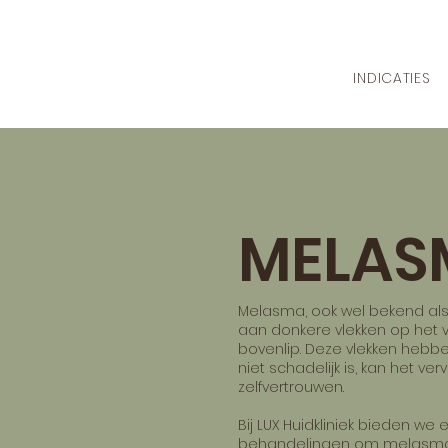
INDICATIES
MELAS
Melasma, ook wel bekend al
aan donkere vlekken op het 
bovenlip. Deze vlekken hebb
niet schadelijk is, kan het ve
zelfvertrouwen.
Bij LUX Huidkliniek bieden we
behandelingen om melasma 