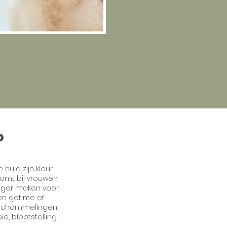
?
uid zijn kleur
omt bij vrouwen
iger maken voor
n getinte of
 schommelingen,
e, blootstelling