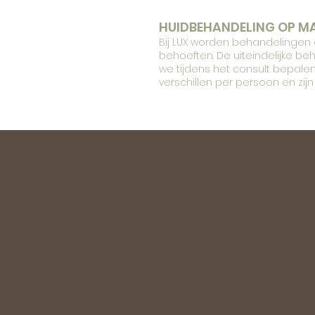
HUIDBEHANDELING OP M
Bij LUX worden behandelinge
behoeften. De uiteindelijke be
we tijdens het consult bepale
verschillen per persoon en zijn