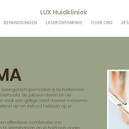
LUX Huidkliniek
BEHANDELINGEN
LASERONTHARING
OVER ONS
AFS
MA
s zwangerschapsmasker, is te herkennen
voorhoofd, de jukbeenderen en de
en vaak een grillige rand. Hoewel melasma
rvelend zijn en invloed hebben op je
 een effectieve combinatie van
te verminderen en je huid een egale