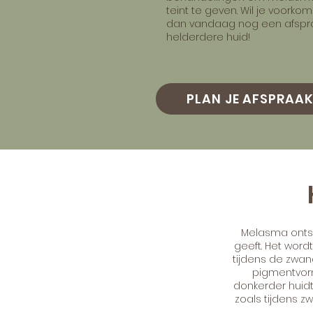
teint te geven. Wil je voork
dan vandaag nog een afspr
helderdere huid!
PLAN JE AFSPRAA
Melasma ontst
geeft. Het wor
tijdens de zwa
pigmentvorm
donkerder huid
zoals tijdens z