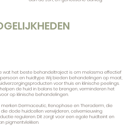
GELIJKHEDEN
e wat het beste behandeltraject is om melasma effectief
er persoon en huidtype. Wij bieden behandelingen op maat,
uidverzorgingsproducten voor thuis en klinische peelings.
 helpen de huid in balans te brengen, verminderen het
oor op klinische behandelingen.
de merken Dermaceutic, Renophase en Theraderm, die
 die dode huidcellen verwijderen, celvernieuwing
ctie reguleren. Dit zorgt voor een egale huidteint en
an pigmentvlekken.