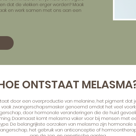
omen dat de vlekken erger worden? Maak
aak en werk samen met ons aan een
K
HOE ONTSTAAT MELASMA
aat door een overproductie van melanine, het pigment dat je h
dt vaak zwangerschapsmasker genoemd omdat het veel voork
ngerschap, door hormonale veranderingen die de huid gevoel
ing. Daarnaast komt melasma vaker voor bij mensen met ee
type. De belangrijkste oorzaken van melasma zijn: hormonale
wangerschap, het gebruik van anticonceptie of hormoontherapi
aan de zon, en genetische aanleg.